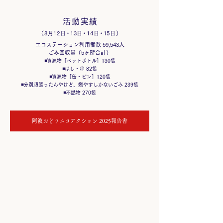
活 動 実 績
（ 8 月 1 2 日・1 3 日・1 4 日・1 5 日 ）
エコステーション利用者数 59,543人
ごみ回収量（5ヶ所合計）
◾️資源物［ペットボトル］130袋
◾️はし・串 82袋
◾️資源物［缶・ビン］120袋
◾️分別頑張ったんやけど、燃やすしかないごみ 239袋
◾️不燃物 270袋
阿波おどりエコアクション 2025報告書