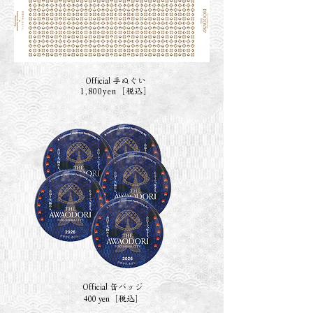
Official 手ぬぐい
1,800yen
［税込］
Official 缶バッジ
400 yen［税込］