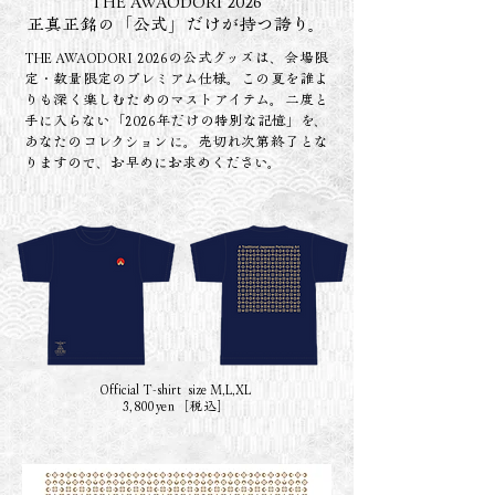
THE AWAODORI 2026
正真正銘の「公式」だけが持つ誇り。
THE AWAODORI 2026の公式グッズは、会場限
定・数量限定のプレミアム仕様。
この夏を誰よ
りも深く楽しむためのマストアイテム。二度と
手に入らない
「2026年だけの特別な記憶」を、
あなたのコレクションに。
売切れ次第終了とな
りますので、お早めにお求めください。
Official T-shirt size M,L,XL
3,800yen［税込］