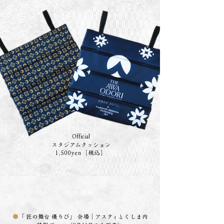
Official
スタジアムクッション
1,500yen
［税込］
販売場所
●
「 匠の舞台 優りび」 会場｜アスティとくしま内