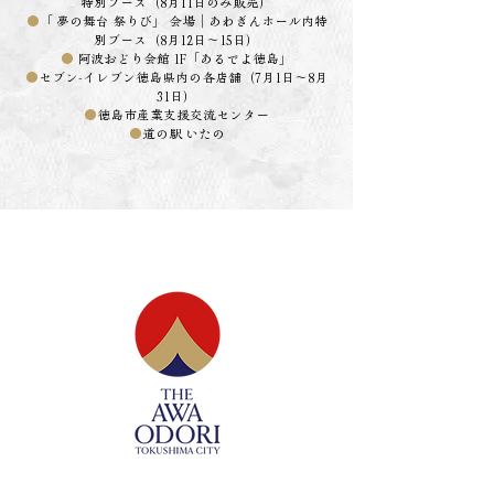
特別ブース（8月11日のみ販売）
●
「 夢の舞台 祭りび」 会場｜あわぎんホール内特
別ブース（8月12日～15日）
●
阿波おどり会館 1F「あるでよ徳島」
●
セブン-イレブン徳島県内の各店舗（7月1日～8月
31日）
●
徳島市産業支援交流センター
●
道の駅 いたの