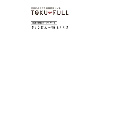
サイトマップ
阿波おどりとは
協賛募集のお知らせ
THE AWAODORI
​ネーミングライツパートナー
2026阿波おどり開催日
​舞台
お問い合わせ
阿波
おどりガイドブック