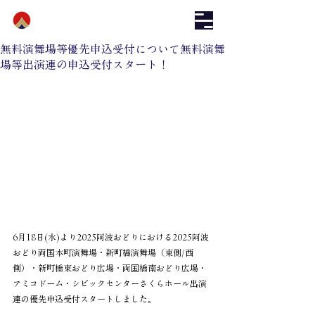
無料演舞場等優先申込受付について無料演舞
場等出演連の申込受付スタート！
6月18日(水)より2025阿波おどりにおける2025阿波
おどり両国本町演舞場・新町橋演舞場（東側/西
側）・新町橋東おどり広場・両国橋南おどり広場・
アミコドーム・シビックセンターさくらホール出演
連の優先申込受付スタートしました。