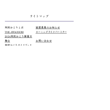
サイトマップ
阿波おどりとは
協賛募集のお知らせ
THE AWAODORI
​ネーミングライツパートナー
2026阿波おどり開催日
​舞台
お問い合わせ
阿波
おどりガイドブック
舞台ストーリー
熱中症対策
踊る阿呆
防災
観る阿呆
津波避難マップ
​支える阿呆
エコアクション
実行委員会
​公式グッズ
有料演舞場等出演連の優先申
込受付
無料演舞場申込
チケットガイド
チケット販売
駐車場案内
団体チケット販売
シャトルバス
おどり連出演表
公共交通/臨時便
出演タレント