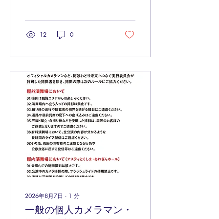
し、コラボイラストのグッ
ズやドリンクの販売が決
定！さらに、ufotableがこ
れまでに手掛けた歴代阿波
12
0
おどりイラストのスタンプ
ラリーも実施いたします。
ぜひ徳島にお立ち寄りの際
はお楽しみください。
https://www.ufotable.co.jp/awaodori2026/
2026年8月7日
∙
1
分
一般の個人カメラマン・