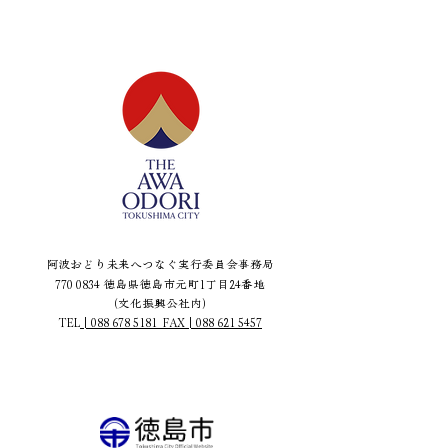
KIDSベーシックTシャツ
(100～160) 1,500円(税
込み) 🟡トートバッグ
2,490円(税込み) 🟡ミニト
ートバッグ 1.990円(税込
み) 🟡スウェットシャツ(S
～XL) 3,990円(税込み) 画像
デザインは一例です。 店頭
に設置されている
「UTme!」専用タブレット
から阿波おどりスタンプを
是非ご覧ください。 ※本企
画はユニクロ ゆめタウン徳
島店だけの限定企画となり
ます。 オンラインストアで
阿波おどり未来へつなぐ実行委員会事務局
の販売はございません。
770 0834
徳島県徳島市元町1丁目24番地
（文化振興公社内）
TEL
|
088 678 5181
FAX | 088 621 5457