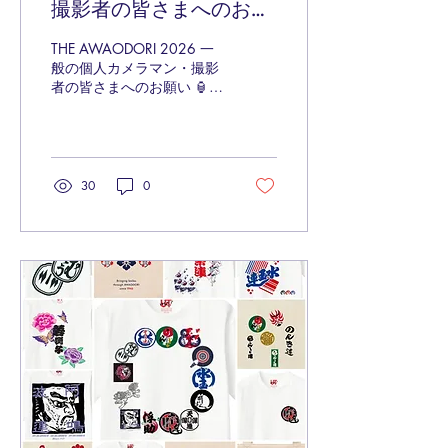
撮影者の皆さまへのお願
い
THE AWAODORI 2026 一
般の個人カメラマン・撮影
者の皆さまへのお願い 🏮屋
外演舞場 🏮屋内演舞場（ア
スティとくしま・あわぎん
ホール）において 📸撮影の
際のルールを作らさせてい
ただきました。 皆さんでマ
30
0
ナーを守って!! この5日間
の為に、たくさん練習され
てきた連と踊り子さんの演
舞を 楽しんで鑑賞できるよ
うに、 カメラマン・撮影さ
れる方々ご理解とご協力の
程 よろしくお願いいたしま
す❗️ 阿波おどり未来へつな
ぐ実行委員会