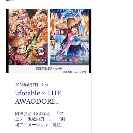
2026年8月7日
∙
1
分
ufotable × THE
AWAODORI
GOODS&CAFE
阿波おどり2026と、『ア
ニメ「鬼滅の刃」』・『劇
場アニメーション「魔法使
いの夜」』のコラボを記念