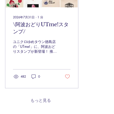
2026年7月31日
∙
1
分
\阿波おどりUTme!スタ
ンプ/
ユニクロゆめタウン徳島店
の「UTme!」に、阿波おど
りスタンプが新登場！ 推し
連のスタンプを使ってオリ
ジナルTシャツ、グッズが
作成できます。 踊る阿呆に
着る阿呆、同じ阿呆なら作
らにゃ損損！ 着るだけで心
482
0
躍るあなただけのTシャツ
を作ってみませんか？ 🏮販
売開始日2026/08/01 🏮
販売店舗 ユニクロゆめタ
ウン徳島店限定 🏮商品 🟡
もっと見る
ベーシックTシャツ(XS～
XXL) 1,990円(税込み) 🟡