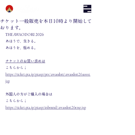
チケット一般販売を本日10時より開始して
おります。
THE AWAODORI 2026
あほうで、生きる。
あほうを、極める。
チケットのお買い求めは
こちらから↓
https://ticket.pia.jp/piasp/prs/awaodori/awaodori26aossr.
jsp
外国人の方がご購入の場合は
こちらから↓
https://ticket.pia.jp/piasp/inbound/awaodori26eng.jsp