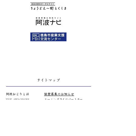
サイトマップ
阿波おどりとは
協賛募集のお知らせ
THE AWAODORI
​ネーミングライツパートナー
2026阿波おどり開催日
​舞台
お問い合わせ
阿波
おどりガイドブック
舞台ストーリー
熱中症対策
踊る阿呆
防災
観る阿呆
津波避難マップ