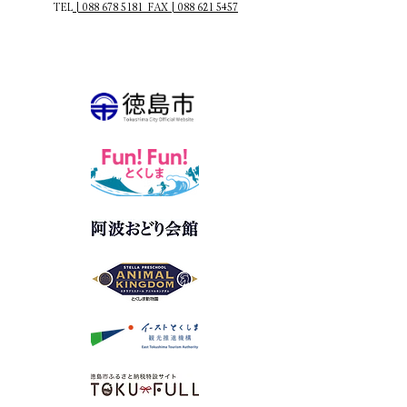
TEL
|
088 678 5181
FAX | 088 621 5457